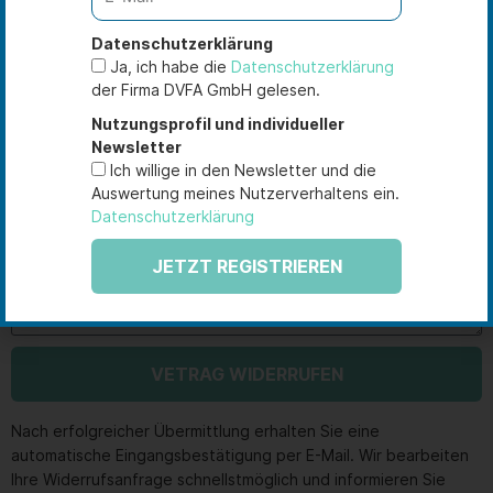
Datenschutzerklärung
E-Mail
Ja, ich habe die
Datenschutzerklärung
der Firma DVFA GmbH gelesen.
Nutzungsprofil und individueller
Zu widerrufendes Programm auswählen
Newsletter
Ich willige in den Newsletter und die
Auswertung meines Nutzerverhaltens ein.
Datenschutzerklärung
Grund (optional)
JETZT REGISTRIEREN
VETRAG WIDERRUFEN
Nach erfolgreicher Übermittlung erhalten Sie eine
automatische Eingangsbestätigung per E-Mail. Wir bearbeiten
Ihre Widerrufsanfrage schnellstmöglich und informieren Sie