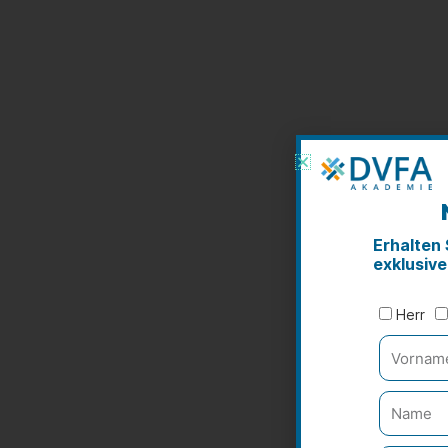
Erhalten
exklusiv
Herr