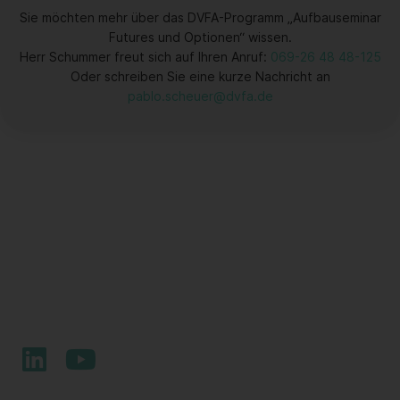
Sie möchten mehr über das DVFA-Programm „Aufbauseminar
Futures und Optionen“ wissen.
Herr Schummer freut sich auf Ihren Anruf:
069-26 48 48-125
Oder schreiben Sie eine kurze Nachricht an
pablo.scheuer@dvfa.de
Sie haben Fragen zu unseren
Zertifizierungsprogrammen oder Seminaren, suchen
nach einer maßgeschneiderten Unternehmenslösung?
Sprechen Sie uns gerne an!
L
Y
i
o
n
u