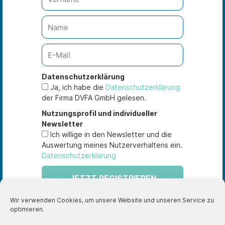
L
Y
i
o
n
u
k
t
e
u
DVFA Akademie
Datenschutz
Über uns
Kontakt
Datenschutzerklärung
d
b
Ja, ich habe die
Datenschutzerklärung
i
e
Programme
Impressum
der Firma DVFA GmbH gelesen.
n
Aktuelles
Datenschutz
Nutzungsprofil und individueller
Newsletter
Vertrag widerrufen
Cookie-Richtlinie
Ich willige in den Newsletter und die
(EU)
Auswertung meines Nutzerverhaltens ein.
Datenschutzerklärung
JETZT REGISTRIEREN
Kontakt
Stresemannallee 30
Wir verwenden Cookies, um unsere Website und unseren Service zu
60596 Frankfurt am Main
optimieren.